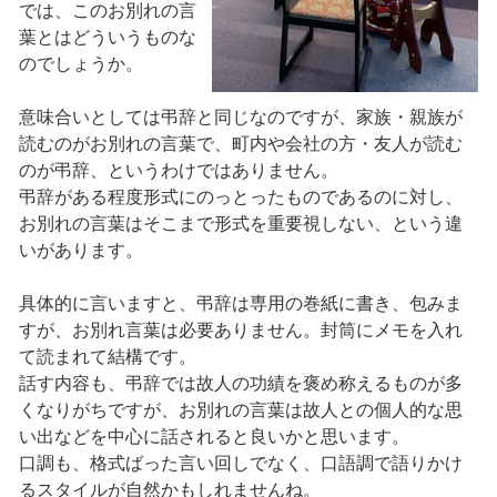
では、このお別れの言
葉とはどういうものな
のでしょうか。
意味合いとしては弔辞と同じなのですが、家族・親族が
読むのがお別れの言葉で、町内や会社の方・友人が読む
のが弔辞、というわけではありません。
弔辞がある程度形式にのっとったものであるのに対し、
お別れの言葉はそこまで形式を重要視しない、という違
いがあります。
具体的に言いますと、弔辞は専用の巻紙に書き、包みま
すが、お別れ言葉は必要ありません。封筒にメモを入れ
て読まれて結構です。
話す内容も、弔辞では故人の功績を褒め称えるものが多
くなりがちですが、お別れの言葉は故人との個人的な思
い出などを中心に話されると良いかと思います。
口調も、格式ばった言い回しでなく、口語調で語りかけ
るスタイルが自然かもしれませんね。