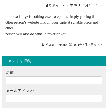
投稿者:
Santo
2021年7月 1日 11:56
Link exchange is nothing else except it is simply placing the
other person's website link on your page at suitable place and
other
person will also do same in favor of you.
投稿者:
Remona
2021年7月18日 07:27
コメントを投稿
名前:
メールアドレス: