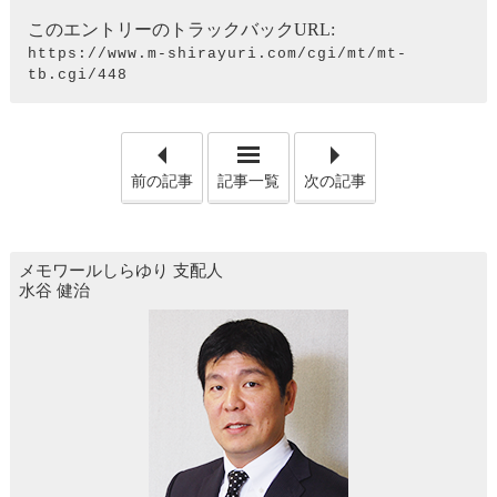
このエントリーのトラックバックURL:
https://www.m-shirayuri.com/cgi/mt/mt-
tb.cgi/448
「水橋橋まつり 151年祭」
「報恩
前の記事
記事一覧
次の記事
メモワールしらゆり
支配人
水谷 健治