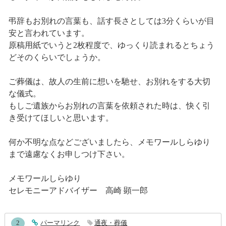
弔辞もお別れの言葉も、話す長さとしては3分くらいが目
安と言われています。
原稿用紙でいうと2枚程度で、ゆっくり読まれるとちょう
どそのくらいでしょうか。
ご葬儀は、故人の生前に想いを馳せ、お別れをする大切
な儀式。
もしご遺族からお別れの言葉を依頼された時は、快く引
き受けてほしいと思います。
何か不明な点などございましたら、メモワールしらゆり
まで遠慮なくお申しつけ下さい。
メモワールしらゆり
セレモニーアドバイザー 高崎 顕一郎
entry852コメント
2
entry852
パーマリンク
通夜・葬儀