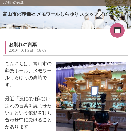
お別れの言葉
富山市の葬儀社 メモワールしらゆり スタッフブログ
Cal
«
2026年5月
1
2
3
4
5
6
7
8
9
お別れの言葉
10
11
12
13
14
15
16
2019年9月 3日｜16:08
17
18
19
20
21
22
23
24
25
26
27
28
29
30
こんにちは、富山市の
31
葬祭ホール、メモワー
ルしらゆりの高崎で
す。
最近「孫に(ひ孫に)お
別れの言葉を読ませた
い」という依頼を打ち
合わせ中に受けること
があります。