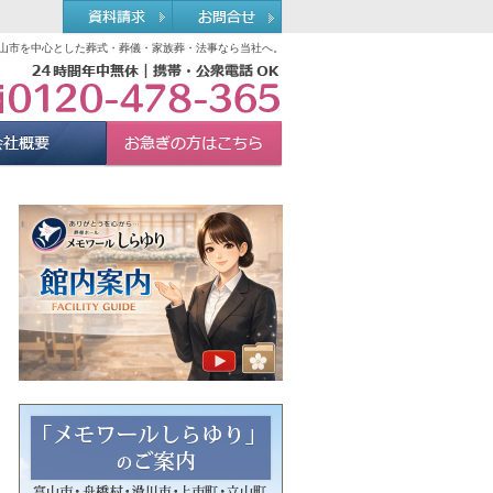
山市を中心とした葬式・葬儀・家族葬・法事なら当社へ。
0120-478-365
れる理由
会社概要
お急ぎの方へ
Menu