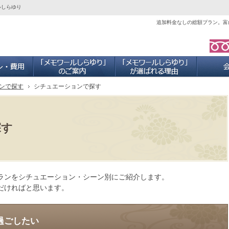
ルしらゆり
追加料金なしの総額プラン。富
ご葬儀プラン・費用
「メモワールしらゆり」のご案内
当社が選ば
ンで探す
シチュエーションで探す
探す
ランをシチュエーション・シーン別にご紹介します。
だければと思います。
過ごしたい