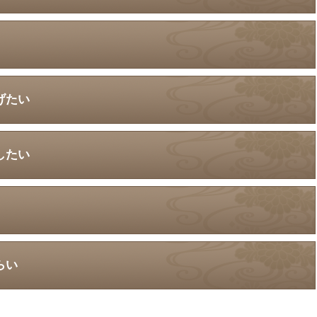
げたい
したい
らい