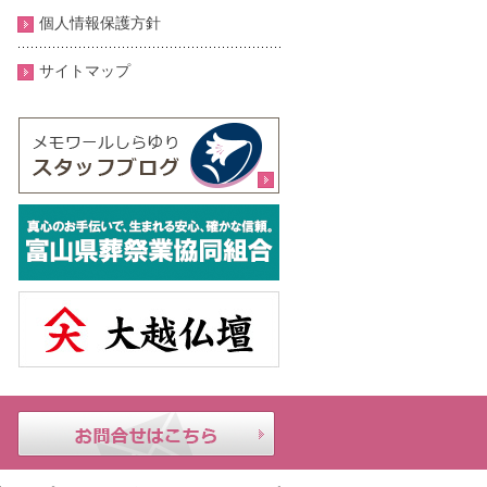
個人情報保護方針
サイトマップ
メモ
24時
お問合せはこちら
ワー
間年
ルし
中無
らゆ
休｜