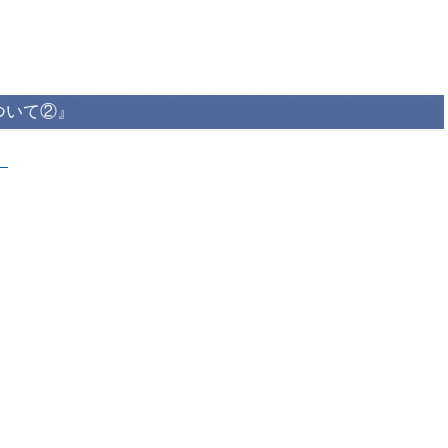
ついて②』
』