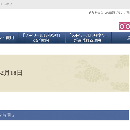
ルしらゆり
追加料金なしの総額プラン。富
ご葬儀プラン・費用
「メモワールしらゆり」のご案内
当社が選ば
年2月18日
お写真』