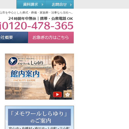
山市を中心とした葬式・葬儀・家族葬・法事なら当社へ。
0120-478-365
れる理由
会社概要
お急ぎの方へ
Menu