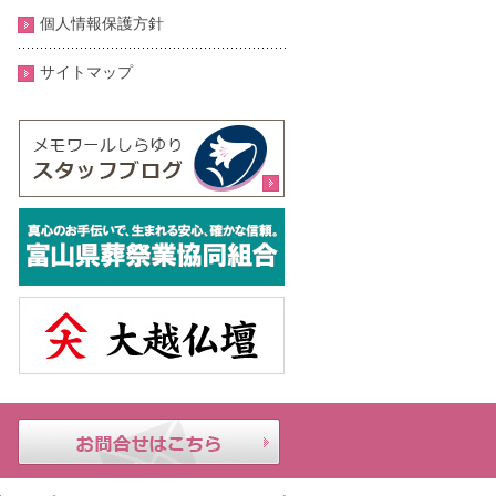
個人情報保護方針
サイトマップ
メモ
24時
お問合せはこちら
ワー
間年
ルし
中無
らゆ
休｜