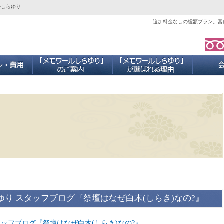
ルしらゆり
追加料金なしの総額プラン。富
ご葬儀プラン・費用
「メモワールしらゆり」のご案内
当社が選ば
ゆり スタッフブログ『祭壇はなぜ白木(しらき)なの?』
タッフブログ『祭壇はなぜ白木(しらき)なの?』