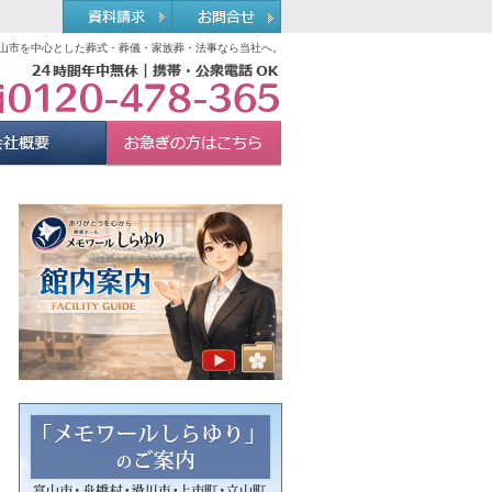
山市を中心とした葬式・葬儀・家族葬・法事なら当社へ。
0120-478-365
れる理由
会社概要
お急ぎの方へ
Menu