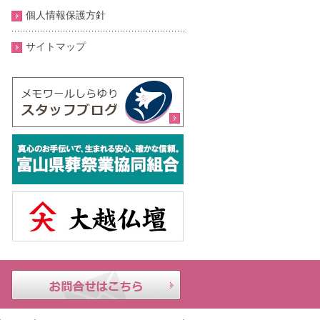
個人情報保護方針
サイトマップ
メモ
24時
お問合せはこちら
ワー
間年
ルし
中無
らゆ
休｜