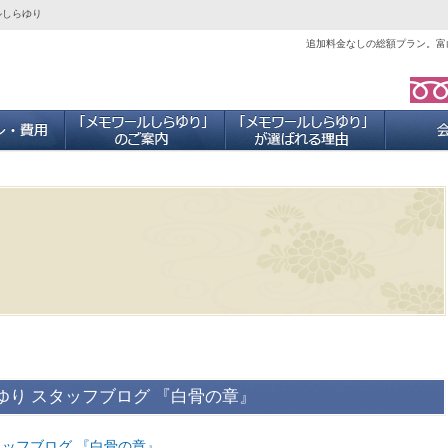
ルしらゆり
追加料金なしの総額プラン。富
ご葬儀プラン・費用
「メモワールしらゆり」のご案内
当社が選ば
ゆり スタッフブログ 『白骨の章』
タッフブログ 『白骨の章』