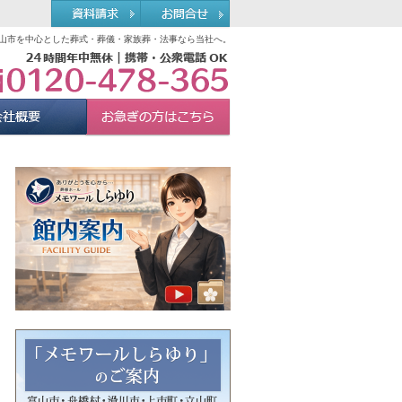
山市を中心とした葬式・葬儀・家族葬・法事なら当社へ。
0120-478-365
れる理由
会社概要
お急ぎの方へ
Menu