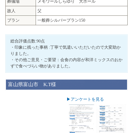
葬儀場
メモワールしらゆり 大ホール
故人
父
プラン
一般葬シルバープラン150
総合評価点数:90点
・印象に残った事柄 :丁寧で気遣いいただいたので大変助か
りました。
・その他ご意見・ご要望：会食の内容が和洋ミックスのおか
ずで食べづらい物がありました。
富山県富山市 K.T様
▶︎アンケートを見る