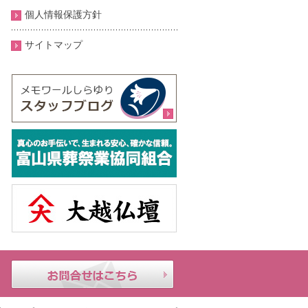
個人情報保護方針
サイトマップ
メモ
24時
お問合せはこちら
ワー
間年
ルし
中無
らゆ
休｜