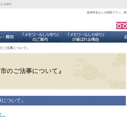
ルしらゆり
追加料金なしの総額プラン。富
ご葬儀プラン・費用
「メモワールしらゆり」のご案内
当社が選ば
のご法事について』
山市のご法事について』
事について』
て』