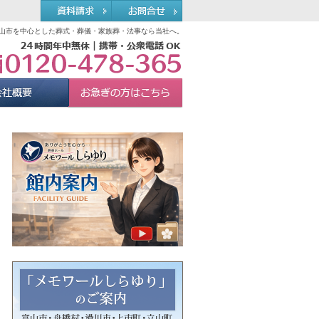
山市を中心とした葬式・葬儀・家族葬・法事なら当社へ。
0120-478-365
れる理由
会社概要
お急ぎの方へ
Menu