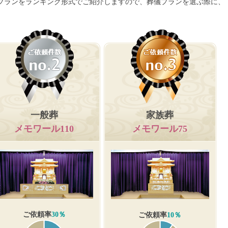
プランをランキング形式でご紹介しますので、葬儀プランを選ぶ際に、
一般葬
家族葬
メモワール110
メモワール75
ご依頼率
30％
ご依頼率
10％