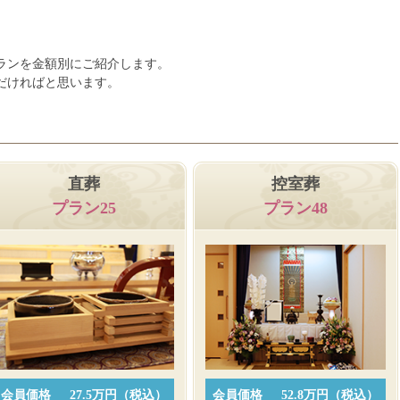
ランを金額別にご紹介します。
だければと思います。
直葬
控室葬
プラン25
プラン48
会員価格
27.5万円（税込）
会員価格
52.8万円（税込）