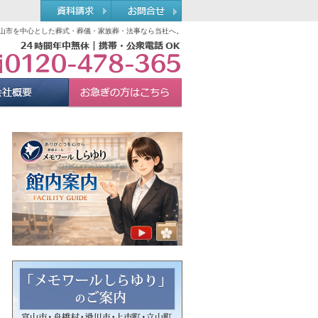
山市を中心とした葬式・葬儀・家族葬・法事なら当社へ。
0120-478-365
れる理由
会社概要
お急ぎの方へ
Menu