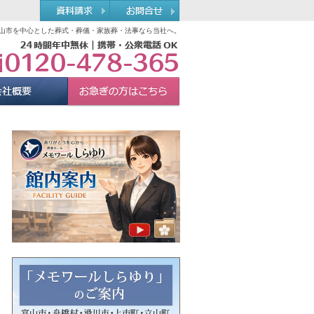
山市を中心とした葬式・葬儀・家族葬・法事なら当社へ。
0120-478-365
れる理由
会社概要
お急ぎの方へ
Menu