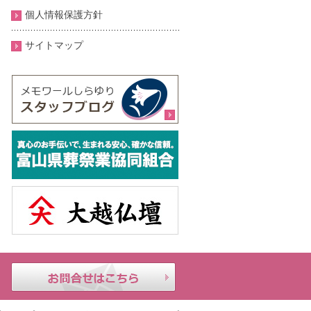
個人情報保護方針
サイトマップ
メモ
24時
お問合せはこちら
ワー
間年
ルし
中無
らゆ
休｜