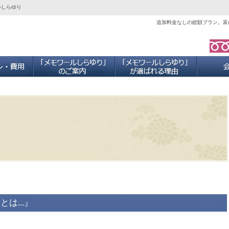
ルしらゆり
追加料金なしの総額プラン。富
ご葬儀プラン・費用
「メモワールしらゆり」のご案内
当社が選ば
は...』
』