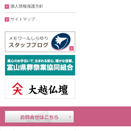
個人情報保護方針
サイトマップ
メモ
24時
お問合せはこちら
ワー
間年
ルし
中無
らゆ
休｜