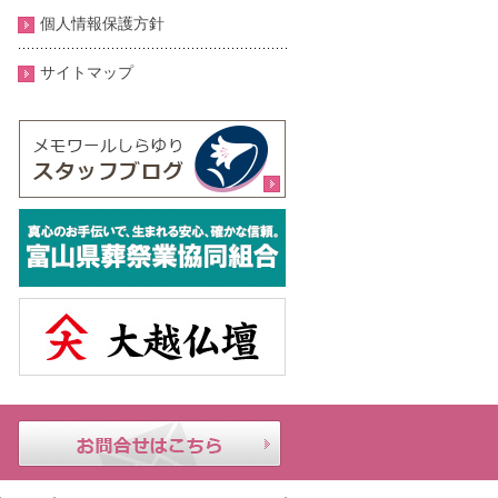
個人情報保護方針
サイトマップ
メモ
24時
お問合せはこちら
ワー
間年
ルし
中無
らゆ
休｜