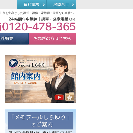
山市を中心とした葬式・葬儀・家族葬・法事なら当社へ。
0120-478-365
れる理由
会社概要
お急ぎの方へ
Menu