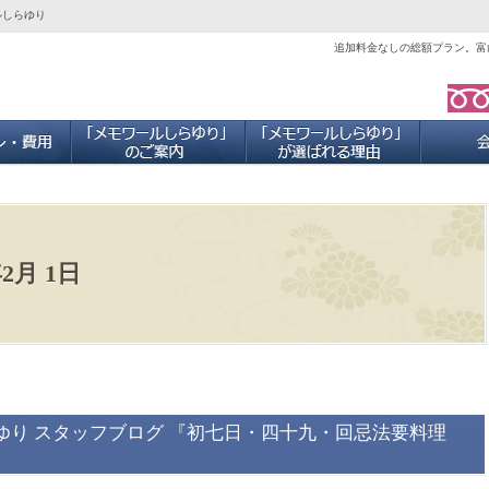
ルしらゆり
追加料金なしの総額プラン。富
ご葬儀プラン・費用
「メモワールしらゆり」のご案内
当社が選ば
年2月 1日
ゆり スタッフブログ 『初七日・四十九・回忌法要料理