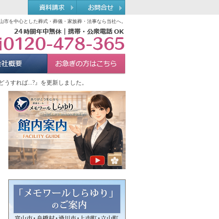
山市を中心とした葬式・葬儀・家族葬・法事なら当社へ。
0120-478-365
れる理由
会社概要
お急ぎの方へ
Menu
すれば...?』を更新しました。