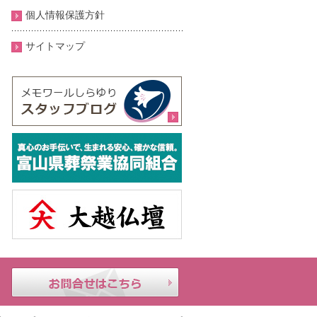
個人情報保護方針
サイトマップ
メモ
24時
お問合せはこちら
ワー
間年
ルし
中無
らゆ
休｜