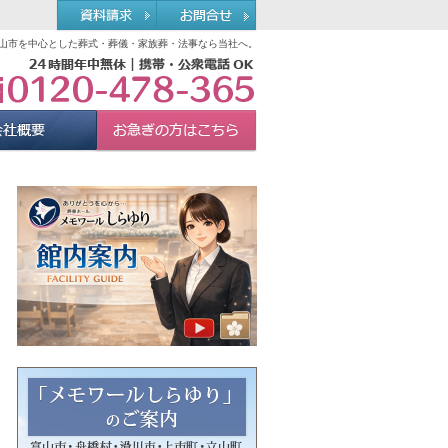
山市を中心とした葬式・葬儀・家族葬・法事なら当社へ。
0120-478-365
れる理由
会社概要
お急ぎの方へ
Menu