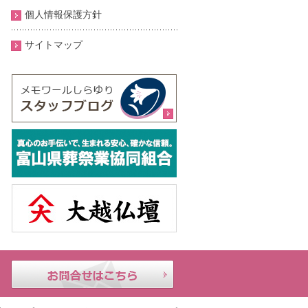
個人情報保護方針
サイトマップ
メモ
24時
お問合せはこちら
ワー
間年
ルし
中無
らゆ
休｜