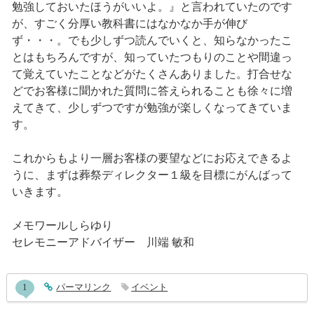
勉強しておいたほうがいいよ。』と言われていたのです
が、すごく分厚い教科書にはなかなか手が伸び
ず・・・。でも少しずつ読んでいくと、知らなかったこ
とはもちろんですが、知っていたつもりのことや間違っ
て覚えていたことなどがたくさんありました。打合せな
どでお客様に聞かれた質問に答えられることも徐々に増
えてきて、少しずつですが勉強が楽しくなってきていま
す。
これからもより一層お客様の要望などにお応えできるよ
うに、まずは葬祭ディレクター１級を目標にがんばって
いきます。
メモワールしらゆり
セレモニーアドバイザー 川端 敏和
entry445コメント
1
entry445
パーマリンク
イベント