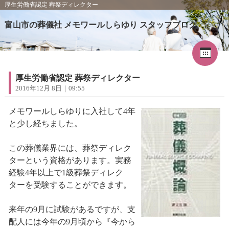
厚生労働省認定 葬祭ディレクター
富山市の葬儀社 メモワールしらゆり スタッフブログ
Cal
«
2025年9月
1
2
3
4
5
6
7
8
9
10
11
12
13
厚生労働省認定 葬祭ディレクター
14
15
16
17
18
19
20
2016年12月 8日｜09:55
21
22
23
24
25
26
27
28
29
30
メモワールしらゆりに入社して4年
と少し経ちました。
この葬儀業界には、葬祭ディレク
ターという資格があります。実務
経験4年以上で1級葬祭ディレク
ターを受験することができます。
来年の9月に試験があるですが、支
配人には今年の9月頃から『今から