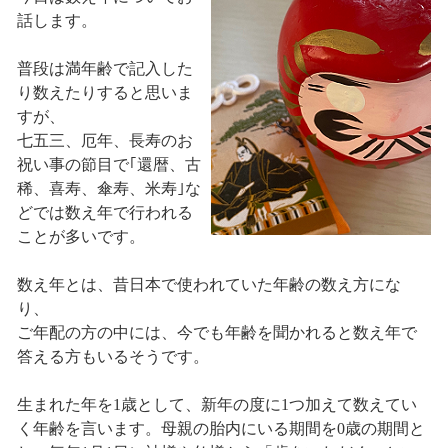
話します。
普段は満年齢で記入した
り数えたりすると思いま
すが、
七五三、厄年、長寿のお
祝い事の節目で｢還暦、古
稀、喜寿、傘寿、米寿｣な
どでは数え年で行われる
ことが多いです。
数え年とは、昔日本で使われていた年齢の数え方にな
り、
ご年配の方の中には、今でも年齢を聞かれると数え年で
答える方もいるそうです。
生まれた年を1歳として、新年の度に1つ加えて数えてい
く年齢を言います。母親の胎内にいる期間を0歳の期間と