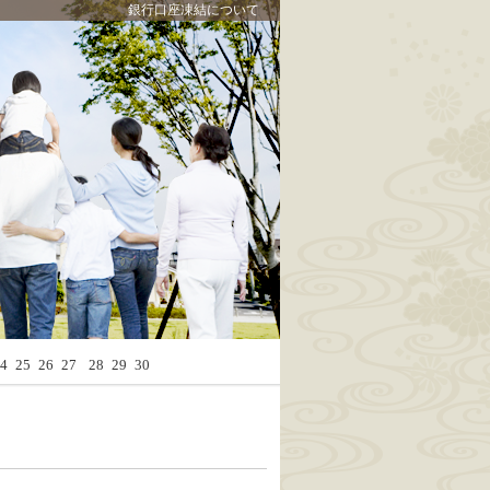
銀行口座凍結について
Calendar
4
25
26
27
28
29
30