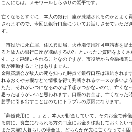
こんにちは。メモワールしらゆりの鷲平です。
亡くなるとすぐに、本人の銀行口座が凍結されるのかとよく
されますので、今回は銀行口座についてお話しさせていただ
す。
「市役所に死亡届、住民異動届、火葬場使用許可申請書を提
ると故人の銀行口座が凍結するの?」といったご質問をよくさ
す。よく勘違いされることなのですが、市役所から金融機関
報が連動することはありません。
金融審議会が故人の死を知った時点で銀行口座は凍結されま
れるおくやみ欄などで情報を得て判断されるケースが多いよ
ただ、それがいつになるのかは予想がつかないので、亡くな
思ったほうがいいと思われます。口座のお金は、亡くなった
勝手に引き出すことはのちにトラブルの原因になります。
「葬儀費用に...。」と、本人が貯金していて、そのお金で葬
る前に、喪主になられる方の口座にお金を移動しておくとい
また夫婦2人暮らしの場合は、どちらかが先に亡くなっても困