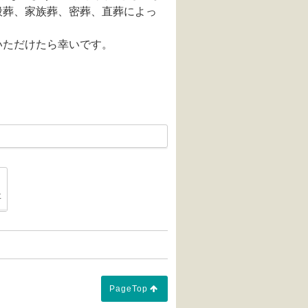
般葬、家族葬、密葬、直葬によっ
いただけたら幸いです。
は"のぼり"が目印です」
「お彼岸とお墓参り」
事
PageTop