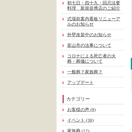
初七日・四十九・回忌法要
料理 新規提携店のご紹介
式場前案内看板リニューア
ルのお知らせ
外壁改装中のお知らせ
富山市の法事について
コロナによる死亡者の火
葬・葬儀について
一般葬？家族葬？
アップデート
カテゴリー
お客様の声 (8)
イベント (30)
家族葬 (12)