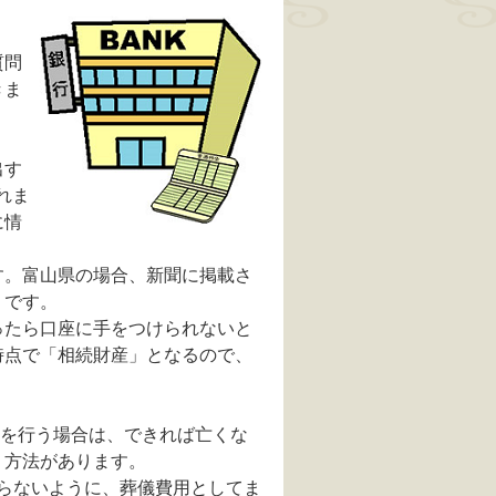
質問
きま
出す
れま
に情
す。富山県の場合、新聞に掲載さ
うです。
ったら口座に手をつけられないと
時点で「相続財産」となるので、
儀を行う場合は、できれば亡くな
う方法があります。
らないように、葬儀費用としてま