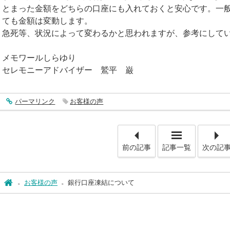
とまった金額をどちらの口座にも入れておくと安心です。一
ても金額は変動します。
急死等、状況によって変わるかと思われますが、参考にして
メモワールしらゆり
セレモニーアドバイザー 鷲平 巌
entry493
パーマリンク
お客様の声
「館内見学
前の記事
記事一覧
次の記
ホーム
お客様の声
銀行口座凍結について