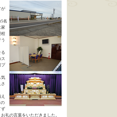
方が
5名
は家
畳程
行う
せる
のス
壇プ
も気
足さ
備え
回の
てず
とお礼の言葉をいただきました。