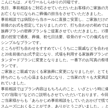
こんにちは、メモワールしらゆりの川端です。
先日、事前相談をご対応させていただいたお客様のご家族の
お亡くなりになられご葬儀の担当をさせていただきました。
事前相談では病院から当ホールに直接ご安置し、ご家族だけの
前後のお式を想定しておりましたので、打ち合わせの初めで
族葬プランの密葬プランをご提案させていただきました。15
度の控室で通夜、葬儀、初七日法要、収骨のすべての儀式を
シンプルなプランです。
ところが打ち合わせをすすめていくうちにご親戚などを合わ
と20名前後のお式予定になり、式場を利用する家族葬プラン
タンダードプランに変更となりました。一番下のお写真の祭
ランです。
ご家族とご親戚でおくる家族葬に変更になりましたが、とて
持ちのこもった心温まるお式になり、ご当家の方々も大変満
れていました。
事前相談ではプラン内容はもちろんのこと、いざという時に
ての"段取り"などのご説明もさせていただいております。今
ご当家様からも「あらかじめ事前相談をしていたおかげで慌
スムーズにおくることができ、ありがとうございました。」