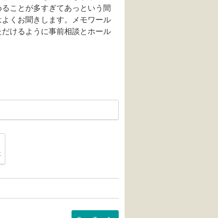
めることが多すぎてあっという間
はよくお聞きします。メモワール
ただけるように事前相談とホール
ば"斎場"の意味合いが違う?」
「富山市には"富山市営墓地"という墓地があります」
事