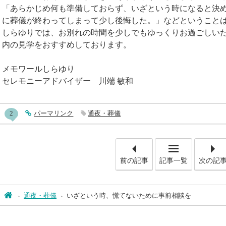
「あらかじめ何も準備しておらず、いざという時になると決
に葬儀が終わってしまって少し後悔した。」などということ
しらゆりでは、お別れの時間を少しでもゆっくりお過ごしい
内の見学をおすすめしております。
メモワールしらゆり
セレモニーアドバイザー 川端 敏和
entry547コメント
2
entry547
パーマリンク
通夜・葬儀
「所変われ
前の記事
記事一覧
次の記
ホーム
通夜・葬儀
いざという時、慌てないために事前相談を