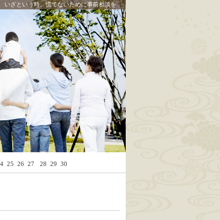
いざという時、慌てないために事前相談を
Calendar
4
25
26
27
28
29
30