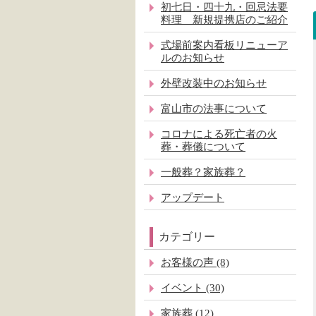
初七日・四十九・回忌法要
料理 新規提携店のご紹介
式場前案内看板リニューア
ルのお知らせ
外壁改装中のお知らせ
富山市の法事について
コロナによる死亡者の火
葬・葬儀について
一般葬？家族葬？
アップデート
カテゴリー
お客様の声 (8)
イベント (30)
家族葬 (12)