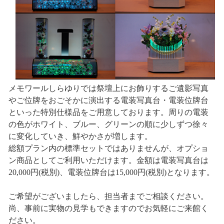
メモワールしらゆりでは祭壇上にお飾りするご遺影写真
やご位牌をおごそかに演出する電装写真台・電装位牌台
といった特別仕様品をご用意しております。周りの電装
の色がホワイト、ブルー、グリーンの順に少しずつ徐々
に変化していき、鮮やかさが増します。
総額プラン内の標準セットではありませんが、オプショ
ン商品としてご利用いただけます。金額は電装写真台は
20,000円(税別)、電装位牌台は15,000円(税別)となります。
ご希望がございましたら、担当者までご相談ください。
尚、事前に実物の見学もできますのでお気軽にご来館く
ださい。