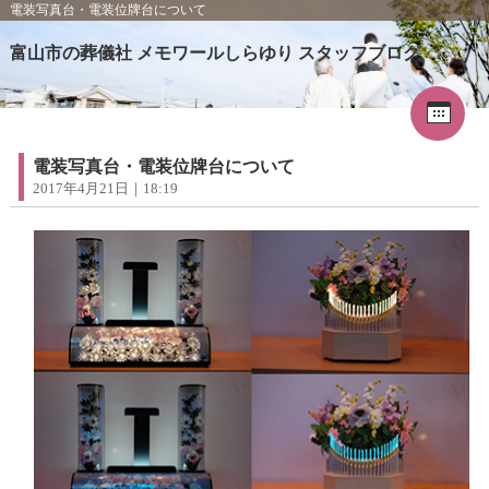
電装写真台・電装位牌台について
富山市の葬儀社 メモワールしらゆり スタッフブログ
Cal
«
2026年5月
1
2
3
4
5
6
7
8
9
電装写真台・電装位牌台について
10
11
12
13
14
15
16
2017年4月21日｜18:19
17
18
19
20
21
22
23
24
25
26
27
28
29
30
31