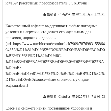
id=1694]Частотный преобразователь 5 5 кВт[/url]
投稿者:
CraigPet
2025年8月 6日 21:21
Качественный асфальт выдерживает любые погодные
условия и нагрузки, что делает его идеальным для
парковок, дорожек и дворов -
[url=https://www.tumblr.com/vorobushek7909/7876983155864
04352/%D1%81%D1%82%D0%BE%D0%B8%D0%BC%D0
%BE%D1%81%D1%82%D1%8C-
%D1%83%D0%BA%D0%BB%D0%B0%D0%B4%D0%BA
%D0%B8-
%D0%B0%D1%81%D1%84%D0%B0%D0%BB%D1%8C%
D1%82%D0%B0?source=share]стоимость укладки
асфальта[/url]
投稿者:
CraigPet
2025年8月 7日 03:53
Здесь вы сможете найти поставщиков удобрений и