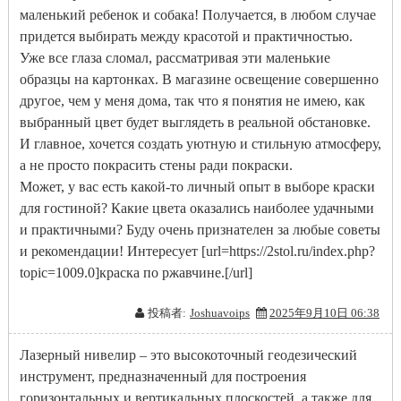
маленький ребенок и собака! Получается, в любом случае
придется выбирать между красотой и практичностью.
Уже все глаза сломал, рассматривая эти маленькие
образцы на картонках. В магазине освещение совершенно
другое, чем у меня дома, так что я понятия не имею, как
выбранный цвет будет выглядеть в реальной обстановке.
И главное, хочется создать уютную и стильную атмосферу,
а не просто покрасить стены ради покраски.
Может, у вас есть какой-то личный опыт в выборе краски
для гостиной? Какие цвета оказались наиболее удачными
и практичными? Буду очень признателен за любые советы
и рекомендации! Интересует [url=https://2stol.ru/index.php?
topic=1009.0]краска по ржавчине.[/url]
投稿者:
Joshuavoips
2025年9月10日 06:38
Лазерный нивелир – это высокоточный геодезический
инструмент, предназначенный для построения
горизонтальных и вертикальных плоскостей, а также для