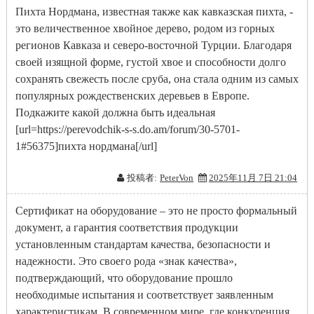
Пихта Нордмана, известная также как кавказская пихта, -
это величественное хвойное дерево, родом из горных
регионов Кавказа и северо-восточной Турции. Благодаря
своей изящной форме, густой хвое и способности долго
сохранять свежесть после сруба, она стала одним из самых
популярных рождественских деревьев в Европе.
Подкажите какой должна быть идеальная
[url=https://perevodchik-s-s.do.am/forum/30-5701-
1#56375]пихта нордмана[/url]
投稿者:
PeterVon
2025年11月 7日 21:04
Сертификат на оборудование – это не просто формальный
документ, а гарантия соответствия продукции
установленным стандартам качества, безопасности и
надежности. Это своего рода «знак качества»,
подтверждающий, что оборудование прошло
необходимые испытания и соответствует заявленным
характеристикам. В современном мире, где конкуренция