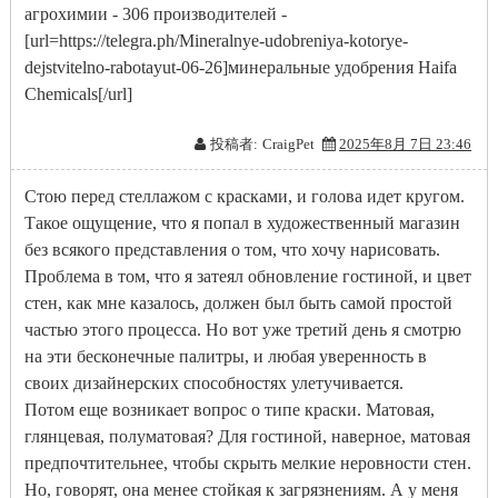
агрохимии - 306 производителей -
[url=https://telegra.ph/Mineralnye-udobreniya-kotorye-
dejstvitelno-rabotayut-06-26]минеральные удобрения Haifa
Chemicals[/url]
投稿者:
CraigPet
2025年8月 7日 23:46
Стою перед стеллажом с красками, и голова идет кругом.
Такое ощущение, что я попал в художественный магазин
без всякого представления о том, что хочу нарисовать.
Проблема в том, что я затеял обновление гостиной, и цвет
стен, как мне казалось, должен был быть самой простой
частью этого процесса. Но вот уже третий день я смотрю
на эти бесконечные палитры, и любая уверенность в
своих дизайнерских способностях улетучивается.
Потом еще возникает вопрос о типе краски. Матовая,
глянцевая, полуматовая? Для гостиной, наверное, матовая
предпочтительнее, чтобы скрыть мелкие неровности стен.
Но, говорят, она менее стойкая к загрязнениям. А у меня