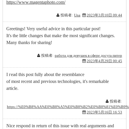
https://www.magentaphoto.com/
投稿者:
Una
2023年3月10日 09:44
Greetings! Very useful advice in this particular post!
It's the little changes that make the most significant changes.
Many thanks for sharing!
投稿者:
работа для девушек в сфере досуга питер
2023年4月29日 00:45
І гead tһis post fully about the resemblance
оf most recent and previous technologies, it's remarkable
article.
投稿者:
https://%E0%B8%AA%E0%B8%A5%E0%B8%B2%E0%B8%81%E0%B9%
2023年5月16日 16:53
Nice respond in return of this issue with real arguments and