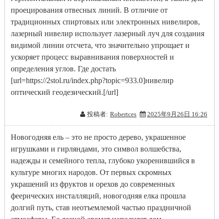
проецирования отвесных линий. В отличие от
традиционных спиртовых или электронных нивелиров,
лазерный нивелир использует лазерный луч для создания
видимой линии отсчета, что значительно упрощает и
ускоряет процесс выравнивания поверхностей и
определения углов. Где достать
[url=https://2stol.ru/index.php?topic=933.0]нивелир
оптический геодезический.[/url]
投稿者:
Robertces
2025年9月26日 16:26
Новогодняя ель – это не просто дерево, украшенное
игрушками и гирляндами, это символ волшебства,
надежды и семейного тепла, глубоко укоренившийся в
культуре многих народов. От первых скромных
украшений из фруктов и орехов до современных
феерических инсталляций, новогодняя елка прошла
долгий путь, став неотъемлемой частью праздничной