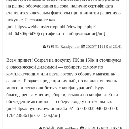
на рынке оборудования высока, наличие сертификата
становится ключевым фактором при принятии решения о
покупке. Расскажите как
[url=https://webhamster.ru/punbb/viewtopic.php?
pid=6430#p6430]сертификат на оборудование[/url]
投稿者:
Randyendar
2025年11月 9日 23:41
Всем привет! Созрел на покупку ПК за 150к и столкнулся
с классической дилеммой — собирать самому по
комплектующим или взять готовую сборку у магазина/
сервиса. Бюджет вроде приличный, но вариантов очень
много, и легко ошибиться с конфигурацией. Буду
благодарен за мнения, сборки, ссылки на конфиги. Если
обсуждение активное — соберу сводку оптимальных
[url=https://mymoscow.forum24.ru/?1-6-0-00035940-000-0-0-
1764238361]пк за 150к[/url]
投稿者:
WilliamPhece
2025年12月13日 05:16