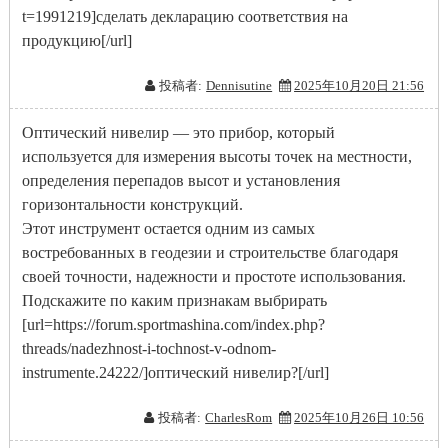
t=1991219]сделать декларацию соответствия на
продукцию[/url]
投稿者:
Dennisutine
2025年10月20日 21:56
Оптический нивелир — это прибор, который
используется для измерения высоты точек на местности,
определения перепадов высот и установления
горизонтальности конструкций.
Этот инструмент остается одним из самых
востребованных в геодезии и строительстве благодаря
своей точности, надежности и простоте использования.
Подскажите по каким признакам выбрирать
[url=https://forum.sportmashina.com/index.php?
threads/nadezhnost-i-tochnost-v-odnom-
instrumente.24222/]оптический нивелир?[/url]
投稿者:
CharlesRom
2025年10月26日 10:56