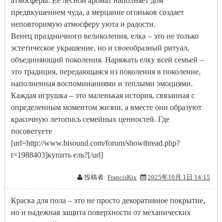
атмосферы. Ее лесной аромат наполняет дом
предвкушением чуда, а мерцание огоньков создает
неповторимую атмосферу уюта и радости.
Венец праздничного великолепия, елка – это не только
эстетическое украшение, но и своеобразный ритуал,
объединяющий поколения. Наряжать елку всей семьей –
это традиция, передающаяся из поколения в поколение,
наполненная воспоминаниями и теплыми эмоциями.
Каждая игрушка – это маленькая история, связанная с
определенным моментом жизни, а вместе они образуют
красочную летопись семейных ценностей. Где
посоветуете
[url=http://www.bisound.com/forum/showthread.php?
t=1988403]купить ель?[/url]
投稿者:
FrancisKix
2025年10月 1日 14:15
Краска для пола – это не просто декоративное покрытие,
но и надежная защита поверхности от механических