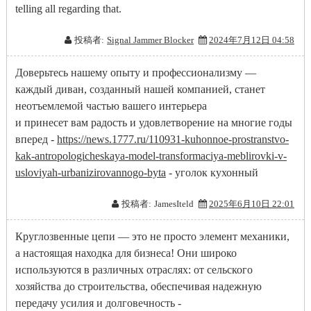
telling all regarding that.
投稿者:
Signal Jammer Blocker
2024年7月12日 04:58
Доверьтесь нашему опыту и профессионализму —
каждый диван, созданный нашей компанией, станет
неотъемлемой частью вашего интерьера
и принесет вам радость и удовлетворение на многие годы
вперед -
https://news.1777.ru/110931-kuhonnoe-prostranstvo-
kak-antropologicheskaya-model-transformaciya-meblirovki-v-
usloviyah-urbanizirovannogo-byta
- уголок кухонный
投稿者:
JamesIteld
2025年6月10日 22:01
Круглозвенные цепи — это не просто элемент механики,
а настоящая находка для бизнеса! Они широко
используются в различных отраслях: от сельского
хозяйства до строительства, обеспечивая надежную
передачу усилия и долговечность -