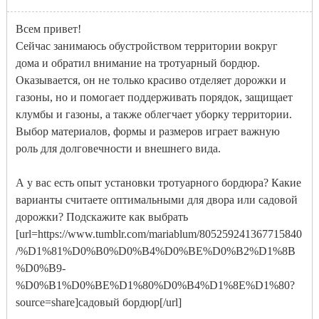
Всем привет!
Сейчас занимаюсь обустройством территории вокруг
дома и обратил внимание на тротуарный бордюр.
Оказывается, он не только красиво отделяет дорожки и
газоны, но и помогает поддерживать порядок, защищает
клумбы и газоны, а также облегчает уборку территории.
Выбор материалов, формы и размеров играет важную
роль для долговечности и внешнего вида.
А у вас есть опыт установки тротуарного бордюра? Какие
варианты считаете оптимальными для двора или садовой
дорожки? Подскажите как выбрать
[url=https://www.tumblr.com/mariablum/805259241367715840
/%D1%81%D0%B0%D0%B4%D0%BE%D0%B2%D1%8B
%D0%B9-
%D0%B1%D0%BE%D1%80%D0%B4%D1%8E%D1%80?
source=share]садовый бордюр[/url]