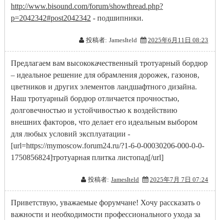
http://www.bisound.com/forum/showthread.php?
p=2042342#post2042342
- подшипники.
投稿者:
JamesIteld
2025年6月11日 08:23
Предлагаем вам высококачественный тротуарный бордюр
– идеальное решение для обрамления дорожек, газонов,
цветников и других элементов ландшафтного дизайна.
Наш тротуарный бордюр отличается прочностью,
долговечностью и устойчивостью к воздействию
внешних факторов, что делает его идеальным выбором
для любых условий эксплуатации -
[url=https://mymoscow.forum24.ru/?1-6-0-00030206-000-0-0-
1750856824]тротуарная плитка листопад[/url]
投稿者:
JamesIteld
2025年7月 7日 07:24
Приветствую, уважаемые форумчане! Хочу рассказать о
важности и необходимости профессионального ухода за