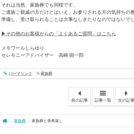
それは当然、家族葬でも同様です。
ご遺族ご親戚の方だけとはいえ、お参りされる方の気持ちの
準備し、受け取られることは大事なしきたりなのではないで
▶その他のお客様からの「よくあるご質問」はこちら
メモワールしらゆり
セレモニーアドバイザー 高崎 顕一郎
entry606
パーマリンク
家族葬
「香典返し
前の記事
記事一覧
次の記
ホーム
家族葬
家族葬と香典返し