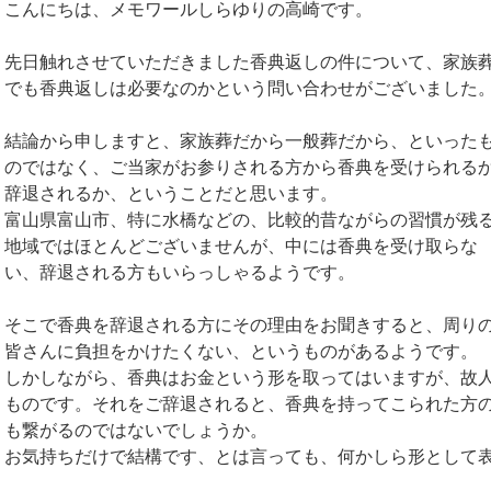
こんにちは、メモワールしらゆりの高崎です。
先日触れさせていただきました香典返しの件について、家族
でも香典返しは必要なのかという問い合わせがございました
結論から申しますと、家族葬だから一般葬だから、といった
のではなく、ご当家がお参りされる方から香典を受けられる
辞退されるか、ということだと思います。
富山県富山市、特に水橋などの、比較的昔ながらの習慣が残
地域ではほとんどございませんが、中には香典を受け取らな
い、辞退される方もいらっしゃるようです。
そこで香典を辞退される方にその理由をお聞きすると、周り
皆さんに負担をかけたくない、というものがあるようです。
しかしながら、香典はお金という形を取ってはいますが、故
ものです。それをご辞退されると、香典を持ってこられた方
も繋がるのではないでしょうか。
お気持ちだけで結構です、とは言っても、何かしら形として