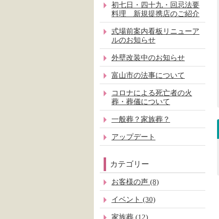
初七日・四十九・回忌法要
料理 新規提携店のご紹介
式場前案内看板リニューア
ルのお知らせ
外壁改装中のお知らせ
富山市の法事について
コロナによる死亡者の火
葬・葬儀について
一般葬？家族葬？
アップデート
カテゴリー
お客様の声 (8)
イベント (30)
家族葬 (12)