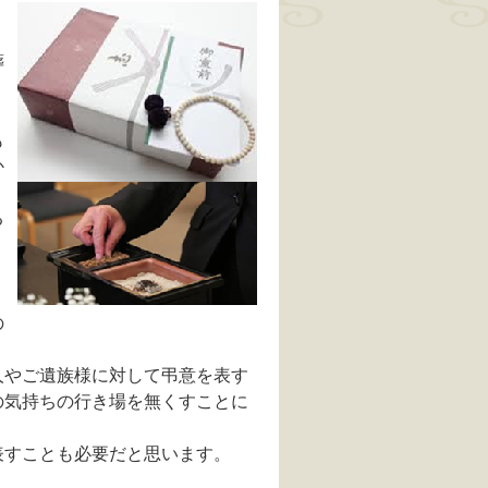
葬
。
も
か
る
の
人やご遺族様に対して弔意を表す
の気持ちの行き場を無くすことに
表すことも必要だと思います。