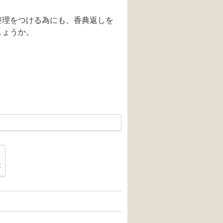
整理をつける為にも、香典返しを
しょうか。
は余裕を持って」
「"家族葬"の場合の弔問はどうすれば?」
事