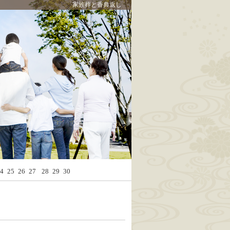
家族葬と香典返し
Calendar
4
25
26
27
28
29
30