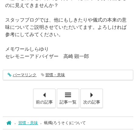
のに見えてきませんか？
スタッフブログでは、他にもしきたりや儀式の本来の意
味についてご説明させていただいてます。よろしければ
参考にしてみてください。
メモワールしらゆり
セレモニーアドバイザー 高崎 顕一郎
entry638
パーマリンク
習慣・意味
「私たちのモットー「ありが
「北
前の記事
記事一覧
次の記事
ホーム
習慣・意味
蝋燭(ろうそく)について