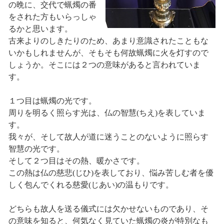
の晩に、交代で蝋燭の番
をされた方もいらっしゃ
るかと思います。
古来よりのしきたりのため、あまり意識されたこともな
いかもしれませんが、そもそも何故蝋燭に火を灯すので
しょうか。そこには２つの意味があると言われていま
す。
１つ目は蝋燭の光です。
周りを明るく照らす光は、仏の智慧(ちえ)を表していま
す。
我々が、そして故人が道に迷うことのないように照らす
智慧の光です。
そして２つ目はその熱、暖かさです。
この熱は仏の慈悲(じひ)を表しており、悩み苦しむ者を優
しく包んでくれる慈愛(じあい)の温もりです。
どちらも故人を送る儀式には欠かせないものであり、そ
の意味を知ると、何気なく見ていた蝋燭の炎が特別なも