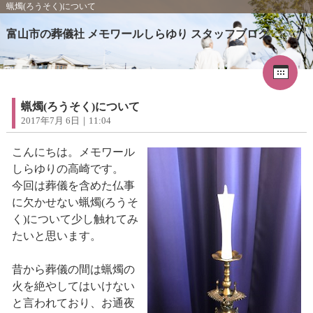
蝋燭(ろうそく)について
富山市の葬儀社 メモワールしらゆり スタッフブログ
Cal
«
2026年5月
1
2
3
4
5
6
7
8
9
蝋燭(ろうそく)について
10
11
12
13
14
15
16
2017年7月 6日｜11:04
17
18
19
20
21
22
23
24
25
26
27
28
29
30
こんにちは。メモワール
31
しらゆりの高崎です。
今回は葬儀を含めた仏事
に欠かせない蝋燭(ろうそ
く)について少し触れてみ
たいと思います。
昔から葬儀の間は蝋燭の
火を絶やしてはいけない
と言われており、お通夜