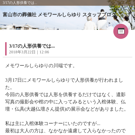
3/17の人形供養では...
富山市の葬儀社 メモワールしらゆり スタッフブログ
Cal
«
2026年5月
1
2
3
4
5
6
7
8
9
3/17の人形供養では...
10
11
12
13
14
15
16
2018年3月22日｜12:06
17
18
19
20
21
22
23
24
25
26
27
28
29
30
メモワールしらゆりの川端です。
31
3月17日にメモワールしらゆりで人形供養が行われまし
た。
今回の人形供養では人形を供養するだけではなく、遺影
写真の撮影会や棺の中に入ってみるという入棺体験、仏
壇・仏具(大越仏壇さん提供)の展示会などがありました。
私は主に入棺体験コーナーにいたのですが...
最初は大人の方は、なかなか遠慮して入らなかったので