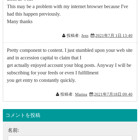
This may be a problem with my internet browser because I've
had this happen previously.
Many thanks
投稿者:
Jens
2021年7月 1日 13:40
Pretty component to content. I just stumbled upon your web site
and in accession capital to claim that I
get actually enjoyed account your blog posts. Anyway I will be
subscribing for your feeds or even I fulfillment
you get entry to constantly quickly.
投稿者:
Marina
2021年7月18日 09:40
コメントを投稿
名前: