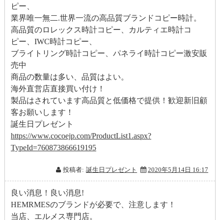
ピー、
業界唯一無二.世界一流の高品質ブランドコピー時計。
高品質のロレックス時計コピー、カルティエ時計コ
ピー、IWC時計コピー、
ブライトリング時計コピー、パネライ時計コピー激安販
売中
商品の数量は多い、品質はよい。
海外直営店直接買い付け！
製品はされています高品質と低価格で提供！歓迎新旧顧
客お願いします！
誕生日プレゼント
https://www.cocoejp.com/ProductList1.aspx?
TypeId=760873866619195
投稿者:
誕生日プレゼント
2020年5月14日 16:17
良い消息！良い消息!
HEMRMESのブランドが必要で、注意します！
当店、エルメス専門店。