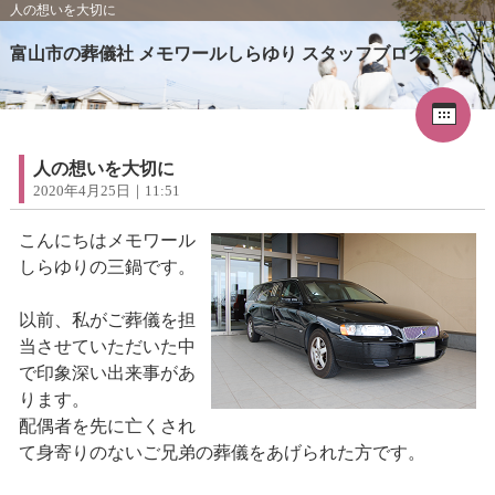
人の想いを大切に
富山市の葬儀社 メモワールしらゆり スタッフブログ
Cal
«
2026年5月
1
2
3
4
5
6
7
8
9
人の想いを大切に
10
11
12
13
14
15
16
2020年4月25日｜11:51
17
18
19
20
21
22
23
24
25
26
27
28
29
30
こんにちはメモワール
31
しらゆりの三鍋です。
以前、私がご葬儀を担
当させていただいた中
で印象深い出来事があ
ります。
配偶者を先に亡くされ
て身寄りのないご兄弟の葬儀をあげられた方です。