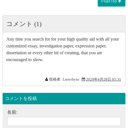
PageTop
コメント (1)
Any time you search for for your high quality aid with all your
customized essay, investigation paper, expression paper,
dissertation or every other bit of creating, that you are
encouraged to show.
投稿者:
Larrythync
2020年4月28日 05:31
コメントを投稿
名前: