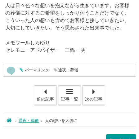
人は日々色々な想いを抱えながら生きています。お客様
の葬儀に対するご希望をしっかり伺うことだけでなく、
こういった人の想いも含めてお客様と接していきたい、
大切にしていきたい、そう思わされた出来事でした。
メモワールしらゆり
セレモニーアドバイザー 三鍋 一男
entry876コメント
1
entry876
パーマリンク
通夜・葬儀
「葬儀と樒」
「お
前の記事
記事一覧
次の記事
ホーム
通夜・葬儀
人の想いを大切に