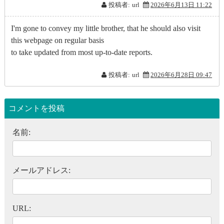
投稿者:
url
2026年6月13日 11:22
I'm gone to convey my little brother, that he should also visit
this webpage on regular basis
to take updated from most up-to-date reports.
投稿者:
url
2026年6月28日 09:47
コメントを投稿
名前:
メールアドレス:
URL: