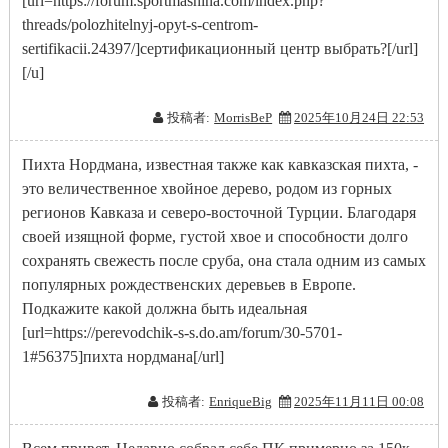
[url=https://forum.sportmashina.com/index.php?
threads/polozhitelnyj-opyt-s-centrom-
sertifikacii.24397/]сертификационный центр выбрать?[/url]
[/u]
投稿者:
MorrisBeP
2025年10月24日 22:53
Пихта Нордмана, известная также как кавказская пихта, -
это величественное хвойное дерево, родом из горных
регионов Кавказа и северо-восточной Турции. Благодаря
своей изящной форме, густой хвое и способности долго
сохранять свежесть после сруба, она стала одним из самых
популярных рождественских деревьев в Европе.
Подкажите какой должна быть идеальная
[url=https://perevodchik-s-s.do.am/forum/30-5701-
1#56375]пихта нордмана[/url]
投稿者:
EnriqueBig
2025年11月11日 00:08