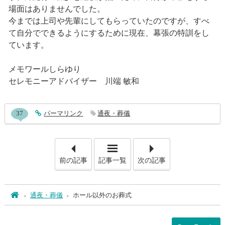
場面はありませんでした。
今までは上司や先輩にしてもらっていたのですが、すべ
て自分でできるようにするために現在、幕張の特訓をし
ています。
メモワールしらゆり
セレモニーアドバイザー 川端 敏和
entry485コメント
37
entry485
パーマリンク
通夜・葬儀
「事前相談をおすすめする理
「喪
前の記事
記事一覧
次の記事
ホーム
通夜・葬儀
ホール以外のお葬式