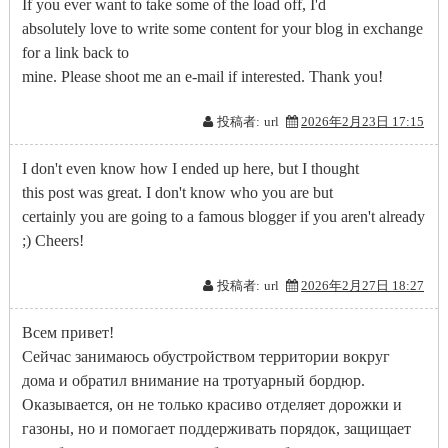
If you ever want to take some of the load off, I'd
absolutely love to write some content for your blog in exchange
for a link back to
mine. Please shoot me an e-mail if interested. Thank you!
投稿者:
url
2026年2月23日 17:15
I don't even know how I ended up here, but I thought
this post was great. I don't know who you are but
certainly you are going to a famous blogger if you aren't already
;) Cheers!
投稿者:
url
2026年2月27日 18:27
Всем привет!
Сейчас занимаюсь обустройством территории вокруг
дома и обратил внимание на тротуарный бордюр.
Оказывается, он не только красиво отделяет дорожки и
газоны, но и помогает поддерживать порядок, защищает