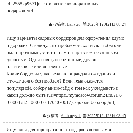
id=2558#p9671]изготовление корпоративных
подарков[/url]
投稿者:
Larrytep
2025年12月21日 08:24
Ищу варианты садовых бордюров для оформления клумб
и дорожек. Столкнулся с проблемой: хочется, чтобы они
были прочными, эстетичными и при этом не слишком
дорогими. Одни советуют бетонные, другие —
пластиковые или деревянные.
Какие бордюры у вас реально оправдали ожидания и
служат долго без проблем? Если тема окажется
популярной, соберу мини-гайд о том как укладывать и
какой должно быть [url=https://mymoscow.forum24.ru/?1-6-
0-00035821-000-0-0-1764070617]садовый бордюр[/url]
投稿者:
Anthonysok
2025年12月28日 03:45
Ищу идеи для корпоративных подарков коллегам и