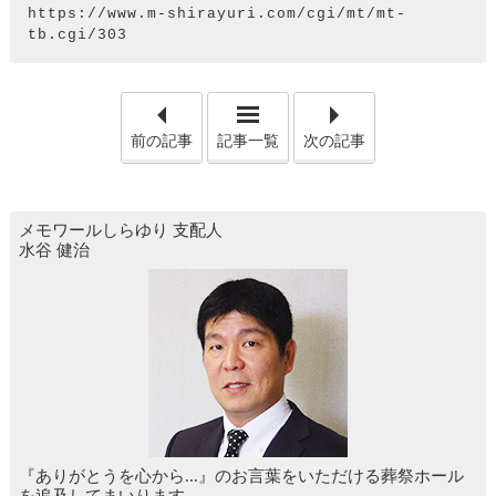
https://www.m-shirayuri.com/cgi/mt/mt-
tb.cgi/303
「事前相談をおすすめする理
「喪
前の記事
記事一覧
次の記事
メモワールしらゆり
支配人
水谷 健治
『ありがとうを心から...』のお言葉をいただける葬祭ホール
を追及してまいります。