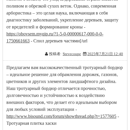
поливом и обрезкой сухих веток. Однако, современная
арбористика – это целая наука, включающая в себя
диагностику заболеваний, укрепление деревьев, защиту
от вредителей и формирование кроны -
https://obovsem.myqip.ru/?1-5-0-00000617-000-0-0-
1750661663
- Спил деревьев частями[/url
投稿者:
Stevecoupe
2025年7月21日 12:40
Предлагаем вам высококачественный тротуарный бордюр
– идеальное решение для обрамления дорожек, газонов,
цветников и других элементов ландшафтного дизайна.
Наш тротуарный бордюр отличается прочностью,
долговечностью и устойчивостью к воздействию
внешних факторов, что делает его идеальным выбором
для любых условий эксплуатации -
http://www.bisound.com/forum/showthread.php?t=1577605
-
Тротуарная плитка хаски