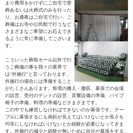
まり費用をかけずにご自宅で密
葬あるいは火葬式のみを行った
り、お通夜はご自宅で行い、ご
葬儀はお寺や公民館で行うなど
さまざまなご希望にお応えでき
るように常に準備してございま
す。
こういった葬祭ホール以外で行
うご葬儀の事を我々の業界で
は"外施行"と言っております。
外施行の場合には準備すること
がたくさんあります。祭壇の搬入・撤収、幕張での会場
の設営、受付のテントの設営、音響設備の準備、パイプ
椅子の準備、料理の準備などさまざまです。
この中でも練習しなければできないのが幕張です。テー
ブルに幕張するにも画鋲が見えてはいけないとか長さを
均等にしなければいけないとか経験が必要になってきま
す。外施行の減少と経験が無いために自分が幕張をする