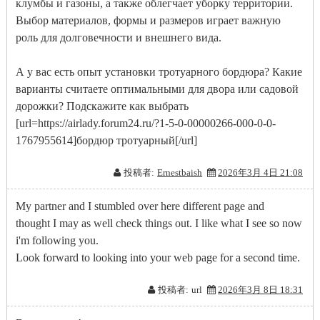
клумбы и газоны, а также облегчает уборку территории.
Выбор материалов, формы и размеров играет важную
роль для долговечности и внешнего вида.
А у вас есть опыт установки тротуарного бордюра? Какие
варианты считаете оптимальными для двора или садовой
дорожки? Подскажите как выбрать
[url=https://airlady.forum24.ru/?1-5-0-00000266-000-0-0-
1767955614]бордюр тротуарный[/url]
投稿者:
Ernestbaish
2026年3月 4日 21:08
My partner and I stumbled over here different page and
thought I may as well check things out. I like what I see so now
i'm following you.
Look forward to looking into your web page for a second time.
投稿者:
url
2026年3月 8日 18:31