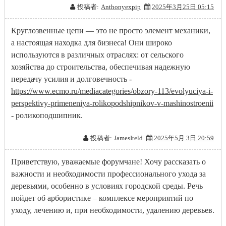
投稿者:
Anthonyexpip
2025年3月25日 05:15
Круглозвенные цепи — это не просто элемент механики,
а настоящая находка для бизнеса! Они широко
используются в различных отраслях: от сельского
хозяйства до строительства, обеспечивая надежную
передачу усилия и долговечность -
https://www.ecmo.ru/mediacategories/obzory-113/evolyuciya-i-
perspektivy-primeneniya-rolikopodshipnikov-v-mashinostroenii
- роликоподшипник.
投稿者:
JamesIteld
2025年5月 3日 20:59
Приветствую, уважаемые форумчане! Хочу рассказать о
важности и необходимости профессионального ухода за
деревьями, особенно в условиях городской среды. Речь
пойдет об арбористике – комплексе мероприятий по
уходу, лечению и, при необходимости, удалению деревьев.