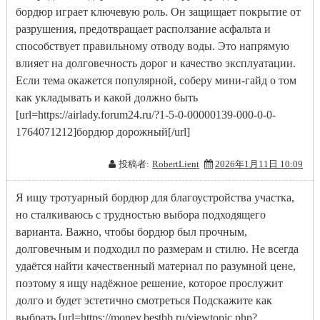
бордюр играет ключевую роль. Он защищает покрытие от
разрушения, предотвращает расползание асфальта и
способствует правильному отводу воды. Это напрямую
влияет на долговечность дорог и качество эксплуатации.
Если тема окажется популярной, соберу мини-гайд о том
как укладывать и какой должно быть
[url=https://airlady.forum24.ru/?1-5-0-00000139-000-0-0-
1764071212]бордюр дорожный[/url]
投稿者:
RobertLient
2026年1月11日 10:09
Я ищу тротуарный бордюр для благоустройства участка,
но сталкиваюсь с трудностью выбора подходящего
варианта. Важно, чтобы бордюр был прочным,
долговечным и подходил по размерам и стилю. Не всегда
удаётся найти качественный материал по разумной цене,
поэтому я ищу надёжное решение, которое прослужит
долго и будет эстетично смотреться Подскажите как
выбрать [url=https://money.bestbb.ru/viewtopic.php?