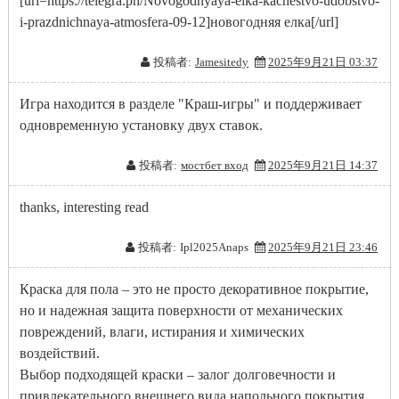
[url=https://telegra.ph/Novogodnyaya-elka-kachestvo-udobstvo-
i-prazdnichnaya-atmosfera-09-12]новогодняя елка[/url]
投稿者:
Jamesitedy
2025年9月21日 03:37
Игра находится в разделе "Краш-игры" и поддерживает
одновременную установку двух ставок.
投稿者:
мостбет вход
2025年9月21日 14:37
thanks, interesting read
投稿者:
Ipl2025Anaps
2025年9月21日 23:46
Краска для пола – это не просто декоративное покрытие,
но и надежная защита поверхности от механических
повреждений, влаги, истирания и химических
воздействий.
Выбор подходящей краски – залог долговечности и
привлекательного внешнего вида напольного покрытия.