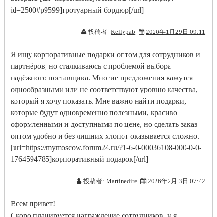
id=2500#p9599]тротуарный бордюр[/url]
投稿者:
Kellypab
2026年1月29日 09:11
Я ищу корпоративные подарки оптом для сотрудников и
партнёров, но сталкиваюсь с проблемой выбора
надёжного поставщика. Многие предложения кажутся
однообразными или не соответствуют уровню качества,
который я хочу показать. Мне важно найти подарки,
которые будут одновременно полезными, красиво
оформленными и доступными по цене, но сделать заказ
оптом удобно и без лишних хлопот оказывается сложно.
[url=https://mymoscow.forum24.ru/?1-6-0-00036108-000-0-0-
1764594785]корпоративный подарок[/url]
投稿者:
Martinedire
2026年2月 3日 07:42
Всем привет!
Скоро планируется награждение сотрудников, и я