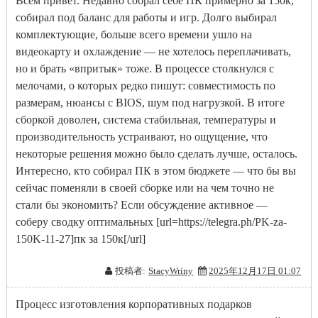
Всем привет. Недавно собрал себе ПК примерно за 150к,
собирал под баланс для работы и игр. Долго выбирал
комплектующие, больше всего времени ушло на
видеокарту и охлаждение — не хотелось переплачивать,
но и брать «впритык» тоже. В процессе столкнулся с
мелочами, о которых редко пишут: совместимость по
размерам, нюансы с BIOS, шум под нагрузкой. В итоге
сборкой доволен, система стабильная, температуры и
производительность устраивают, но ощущение, что
некоторые решения можно было сделать лучше, осталось.
Интересно, кто собирал ПК в этом бюджете — что бы вы
сейчас поменяли в своей сборке или на чем точно не
стали бы экономить? Если обсуждение активное —
соберу сводку оптимальных [url=https://telegra.ph/PK-za-
150K-11-27]пк за 150к[/url]
投稿者:
StacyWriny
2025年12月17日 01:07
Процесс изготовления корпоративных подарков