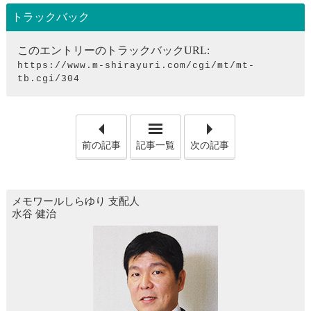
トラックバック
このエントリーのトラックバックURL:
https://www.m-shirayuri.com/cgi/mt/mt-
tb.cgi/304
「ホール以外のお葬式」
「な
前の記事
記事一覧
次の記事
メモワールしらゆり
支配人
水谷 健治