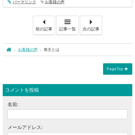
entry487
パーマリンク
お客様の声
「ホール以外のお葬式」
「な
前の記事
記事一覧
次の記事
ホーム
お客様の声
喪主とは
PageTop
コメントを投稿
名前:
メールアドレス: