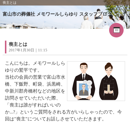
喪主とは
富山市の葬儀社 メモワールしらゆり スタッフブログ
Cal
«
2026年5月
1
2
3
4
5
6
7
8
9
喪主とは
10
11
12
13
14
15
16
2017年1月30日｜11:15
17
18
19
20
21
22
23
24
25
26
27
28
29
30
こんにちは。メモワールしら
31
ゆりの鷲平です。
当社の会員の営業で富山市水
橋、下飯野、町袋、浜黒崎、
中新川郡舟橋村などの地区を
訪問させていただいた際、
「喪主は誰がすればいいの
か...?」というご質問をされる方がいらしゃったので、今
回は"喪主"についてお話しさせていただきます。