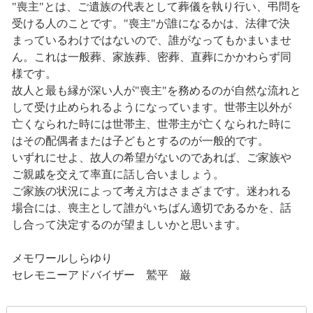
"喪主"とは、ご遺族の代表として葬儀を執り行い、弔問を
受ける人のことです。"喪主"が誰になるかは、法律で決
まっているわけではないので、誰がなってもかまいませ
ん。これは一般葬、家族葬、密葬、直葬にかかわらず同
様です。
故人と最も縁が深い人が"喪主"を務めるのが自然な流れと
して受け止められるようになっています。世帯主以外が
亡くなられた時には世帯主、世帯主が亡くなられた時に
はその配偶者または子どもとするのが一般的です。
いずれにせよ、故人の希望がないのであれば、ご家族や
ご親戚を交えて率直に話し合いましょう。
ご家族の状況によって考え方はさまざまです。迷われる
場合には、喪主として誰がいちばん適切であるかを、話
し合って決定するのが望ましいかと思います。
メモワールしらゆり
セレモニーアドバイザー 鷲平 巌