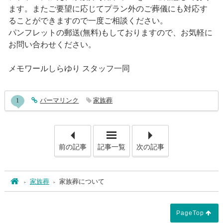
ます。またご要望に応じてプラン外のご葬儀にも対応す
ることができますので一度ご相談ください。
パンフレットの郵送(無料)もしておりますので、お気軽に
お問い合わせください。
メモワールしらゆり スタッフ一同
entry517コメント
1
entry517
パーマリンク
家族葬
「清め塩について」
「火
前の記事
記事一覧
次の記事
ホーム
家族葬
家族葬について
PageTop