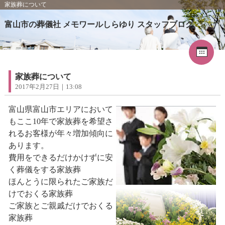
家族葬について
富山市の葬儀社 メモワールしらゆり スタッフブログ
Cal
«
2025年9月
1
2
3
4
5
6
7
8
9
10
11
12
13
家族葬について
14
15
16
17
18
19
20
2017年2月27日｜13:08
21
22
23
24
25
26
27
28
29
30
富山県富山市エリアにおいて
もここ10年で家族葬を希望さ
れるお客様が年々増加傾向に
あります。
費用をできるだけかけずに安
く葬儀をする家族葬
ほんとうに限られたご家族だ
けでおくる家族葬
ご家族とご親戚だけでおくる
家族葬