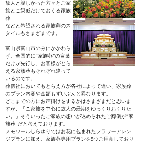
故人と親しかった方々とご家
族とご親戚だけでおくる家族
葬
などと希望される家族葬のス
タイルもさまざまです。
富山県富山市のみにかかわら
ず、全国的に"家族葬"の言葉
だけが先行し、お客様がとら
える家族葬もそれぞれ違って
いるのです。
葬儀社においてもとらえ方が各社によって違い、家族葬
のプラン内容や金額もずいぶんと異なります。
どこまでの方にお声掛けをするかはさまざまだと思いま
すが、「ご家族を中心に故人の最期をゆっくりおくりた
い。」そういったご家族の想いが込められたご葬儀が"家
族葬"だと考えております。
メモワールしらゆりではお花に包まれたフラワーアレン
ジプランに加え、家族葬専用プランを5つご用意しており